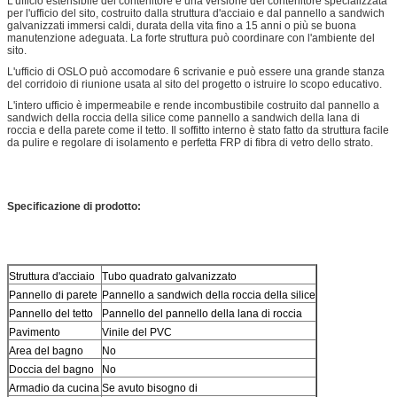
L'ufficio estensibile del contenitore è una versione del contenitore specializzata
per l'ufficio del sito, costruito dalla struttura d'acciaio e dal pannello a sandwich
galvanizzati immersi caldi, durata della vita fino a 15 anni o più se buona
manutenzione adeguata. La forte struttura può coordinare con l'ambiente del
sito.
L'ufficio di OSLO può accomodare 6 scrivanie e può essere una grande stanza
del corridoio di riunione usata al sito del progetto o istruire lo scopo educativo.
L'intero ufficio è impermeabile e rende incombustibile costruito dal pannello a
sandwich della roccia della silice come pannello a sandwich della lana di
roccia e della parete come il tetto. Il soffitto interno è stato fatto da struttura facile
da pulire e regolare di isolamento e perfetta FRP di fibra di vetro dello strato.
Specificazione di prodotto:
Struttura d'acciaio
Tubo quadrato galvanizzato
Pannello di parete
Pannello a sandwich della roccia della silice
Pannello del tetto
Pannello del pannello della lana di roccia
Pavimento
Vinile del PVC
Area del bagno
No
Doccia del bagno
No
Armadio da cucina
Se avuto bisogno di