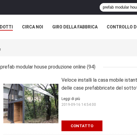
DOTTI
CIRCA NOI
GIRO DELLA FABBRICA
CONTROLLO DI
e
prefab modular house produzione online
(94)
Veloce installi la casa mobile istant
delle case prefabbricate del sotto
Leggi di più
2019-09-16 14:54:00
CONTATTO