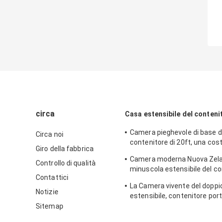
circa
Casa estensibile del conteni
Camera pieghevole di base d
Circa noi
contenitore di 20ft, una cos
Giro della fabbrica
portatile estensibile di 2 ca
Camera moderna Nuova Zela
Controllo di qualità
minuscola estensibile del co
Contattici
con fuori dal sistema solare d
La Camera vivente del doppi
Notizie
estensibile, contenitore porta
la norma australiana di 40ft
Sitemap