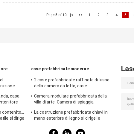
Page 5 of 10
|<
<<
1
2
3
4
5
Las
tore
case prefabbricate moderne
el
2 case prefabbricate raffinate di lusso
truzione
della camera da letto, case
mere da letto
prefabbricate di lusso bianche con il
nda, casa
Camera modulare prefabbricata della
balcone
ntenitore
villa di arte, Camera di spiaggia
i griglia
impermeabile della località di soggiorno
o contenitore
La costruzione prefabbricata chiavi in
della Tailandia
tile si dirige
mano esteriore di legno si dirige le
Camere prefabbricate legname del
cortile del giardino