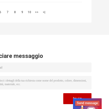
6
7
8
9
10
>>
>|
ciare messaggio