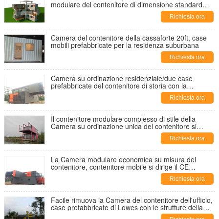
modulare del contenitore di dimensione standard
belle
Richiesta ora
Camera del contenitore della cassaforte 20ft, case
mobili prefabbricate per la residenza suburbana
Richiesta ora
Camera su ordinazione residenziale/due case
prefabbricate del contenitore di storia con la
metropolitana francese della nonna
Richiesta ora
Il contenitore modulare complesso di stile della
Camera su ordinazione unica del contenitore si
dirige l'abitazione della Camera del lago
Richiesta ora
La Camera modulare economica su misura del
contenitore, contenitore mobile si dirige il CE
approvato
Richiesta ora
Facile rimuova la Camera del contenitore dell'ufficio,
case prefabbricate di Lowes con le strutture della
casa mobile