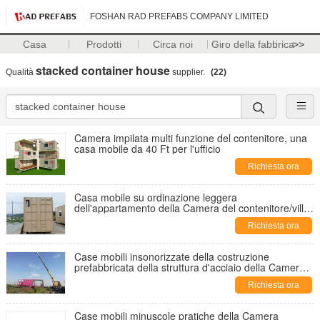
FOSHAN RAD PREFABS COMPANY LIMITED
Casa
Prodotti
Circa noi
Giro della fabbrica
>>
stacked container house
Qualità
supplier.
(22)
Camera impilata multi funzione del contenitore, una
casa mobile da 40 Ft per l'ufficio
Richiesta ora
Casa mobile su ordinazione leggera
dell'appartamento della Camera del contenitore/villa
di Filippine
Richiesta ora
Case mobili insonorizzate della costruzione
prefabbricata della struttura d'acciaio della Camera
su ordinazione lussuosa del contenitore
Richiesta ora
Case mobili minuscole pratiche della Camera