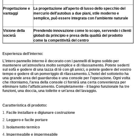
Progettazione e
La progettazione all'aperto di lusso dello specchio del
vantaggi
mercurio dell'autobus a due piani, stile moderno e
semplice, può essere integrata con l'ambiente naturale
Visione della
Prendendo innovazione come lo scopo, servendo i clienti
società
globali da principio e presa della qualità del prodotto
come la competitività del centro
Esperienza dell'interno:
L'intero pannello interno è decorato con i pannelli di legno solido per
mantenere un'atmosfera molto semplice e di rilassamento. Potete sederti
sul sofà e godere di una tazza di tè con gli amici, o potete godere del vostro
tempo e godere di un pomeriggio di rilassamento.
L'hotel del sottotetto
ha
una grande area del guardaroba e una console per l'operazione. Ogni volta
che ritorniamo, l'area della console ci fornirà una certa convenienza per
eliminare tutto l'affaticamento. Completamente - il bagno funzionale ha tre
funzioni, una doccia, una toilette e un'area del lavaggio.
Caratteristica di prodotto:
1.
Facile installare e digiunare costruzione
2.
Leggero e facile portare
3.
Isolamento termico
4.
Impermeabile e impermeabile