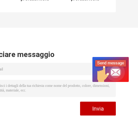
o,
della cabina
moderna comoda
dell'ostello di
della cabina,
viaggiatori con
costruzione
zaino e sacco a
prefabbricata
a
pelo, case
portatile si dirige
prefabbricate di
l'installazione
alluminio mobili
facile
ciare messaggio