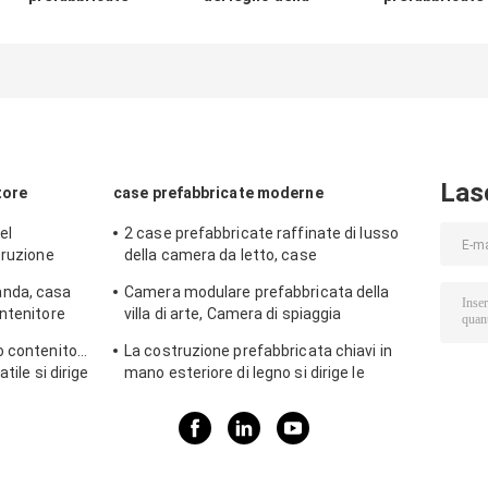
moderne
casa in legno
moderne di luss
Splendent con il
prefabbricata
anti Camera
pannello di parete
della località di
minuscola
composito
soggiorno di
prefabbricata
isolato multi
vacanza dello
moderna sismic
piano
Smart Home
per attrazione
turistica
Las
tore
case prefabbricate moderne
el
2 case prefabbricate raffinate di lusso
truzione
della camera da letto, case
mere da letto
prefabbricate di lusso bianche con il
nda, casa
Camera modulare prefabbricata della
balcone
ntenitore
villa di arte, Camera di spiaggia
i griglia
impermeabile della località di soggiorno
o contenitore
La costruzione prefabbricata chiavi in
della Tailandia
tile si dirige
mano esteriore di legno si dirige le
Camere prefabbricate legname del
cortile del giardino