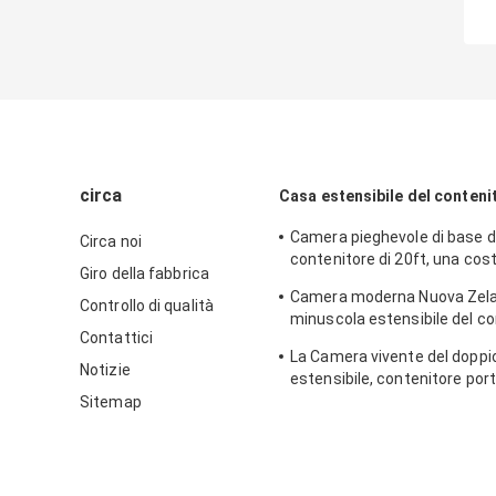
circa
Casa estensibile del conteni
Camera pieghevole di base d
Circa noi
contenitore di 20ft, una cos
Giro della fabbrica
portatile estensibile di 2 ca
Camera moderna Nuova Zela
Controllo di qualità
minuscola estensibile del co
Contattici
con fuori dal sistema solare d
La Camera vivente del doppi
Notizie
estensibile, contenitore porta
la norma australiana di 40ft
Sitemap