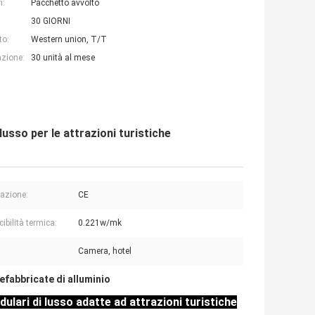
i:
Pacchetto avvolto
30 GIORNI
to:
Western union, T/T
azione:
30 unità al mese
sso per le attrazioni turistiche
cazione:
CE
ibilità termica:
0.221w/mk
Camera, hotel
efabbricate di alluminio
lari di lusso adatte ad attrazioni turistiche