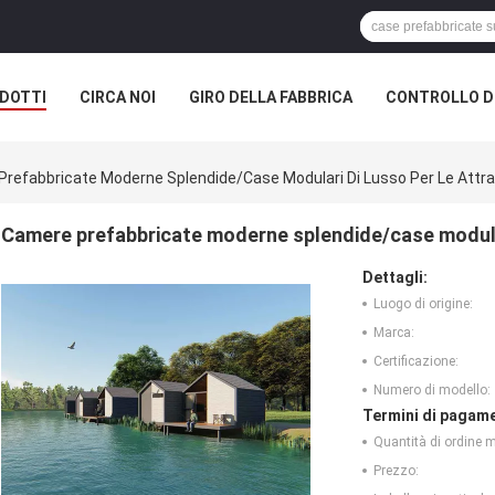
DOTTI
CIRCA NOI
GIRO DELLA FABBRICA
CONTROLLO DI
refabbricate Moderne Splendide/case Modulari Di Lusso Per Le Attraz
Camere prefabbricate moderne splendide/case modulari 
Dettagli:
Luogo di origine:
Marca:
Certificazione:
Numero di modello:
Termini di pagame
Quantità di ordine 
Prezzo: