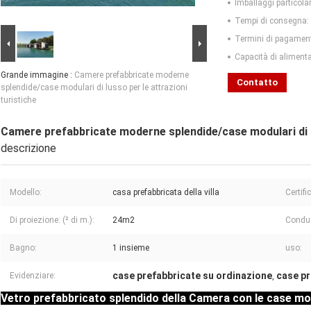
Imballaggi particolar
Tempi di consegna:
Termini di pagamen
Capacità di aliment
Grande immagine :
Camere prefabbricate moderne
Contatto
splendide/case modulari di lusso per le attrazioni
turistiche
Camere prefabbricate moderne splendide/case modulari di lu
descrizione
Modello:
casa prefabbricata della villa
Certifi
Di proiezione: (² di m.):
24m2
Conduc
Bagno:
1 insieme
uso:
case prefabbricate su ordinazione
case pr
Evidenziare:
,
Vetro prefabbricato splendido della Camera con le case modu