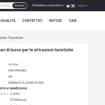
Richiedere un preventivo
Ricerca
|
Italian
 QUALITÀ
CONTATTICI
NOTIZIE
CASI
ioni Turistiche
di lusso per le attrazioni turistiche
La Cina
RAD PREFABS
GB
BISBIGLIO DI LEGNO DI RAD
nto e spedizione:
minimo:
2 unità
$18500/unit