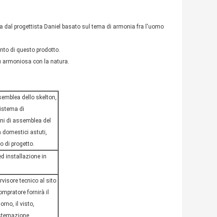
ta dal progettista Daniel basato sul tema di armonia fra l'uomo
nto di questo prodotto.
più armoniosa con la natura.
semblea dello skelton,
sistema di
ni di assemblea del
 domestici astuti,
o di progetto.
d installazione in
rvisore tecnico al sito
compratore fornirà il
orno, il visto,
istemazione.