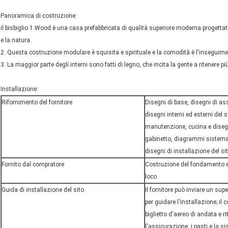
Panoramica di costruzione:
il bisbiglio 1.Wood è una casa prefabbricata di qualità superiore moderna progetta
e la natura.
2. Questa costruzione modulare è squisita e spirituale e la comodità è l'inseguime
3. La maggior parte degli interni sono fatti di legno, che incita la gente a ritenere 
Installazione:
Rifornimento del fornitore
Disegni di base, disegni di as
disegni interni ed esterni del 
manutenzione, cucina e diseg
gabinetto, diagrammi sistema
disegni di installazione del sit
Fornito dal compratore
Costruzione del fondamento e
loco
Guida di installazione del sito
Il fornitore può inviare un supe
per guidare l'installazione; il 
biglietto d'aereo di andata e rit
l'assicurazione, i pasti e la s