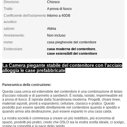
Direzione:
Chiosco
Tratto:
A prova di fuoco
Coefficiente dell'isolamento
Intorno a 40DB
acustico:
salone:
Abbia
Arredamento:
Non incluso
nome:
casa pieghevole del contenitore
casa moderna del contenitore
Evidenziare:
,
case estensibili del contenitore
La Camera piegante stabile del contenitore con l'acciaio
alloggia le case prefabbricate
Panoramica della costruzione:
Questa casa unica ed estensibile del contenitore è una combinazione di telaio
d'acciaio robusto e di pannello a sandwich. È isolata, isolato, impermeabile ed
a prova di fuoco. È ispirata dalla Scandinavia moderna. Progetti, chiare linee,
materiali squisiti, pronti a espandersi, cellulare, classico e pratico. Questo
prodotto può essere spedito direttamente nel contenitore quando è spedito e
quando arriva alla destinazione, può essere espanto in una casa calda.
La nostra società è commessa a creare un più redditizio, più economia di
spazio, prodotti più pratici, credo che OSLO sia la vostra scelta ideale, ci scelgo,
scelgo la comodità e la pace dello spirito.