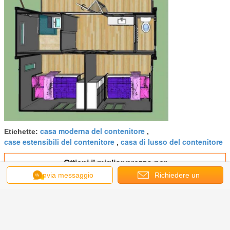
casa moderna del contenitore
Etichette:
,
case estensibili del contenitore
casa di lusso del contenitore
,
Ottieni il miglior prezzo per
Invia messaggio
Richiedere un
preventivo
Camera piegante stabile del
contenitore con la struttura
d'acciaio/pannello a sandwich
robusti