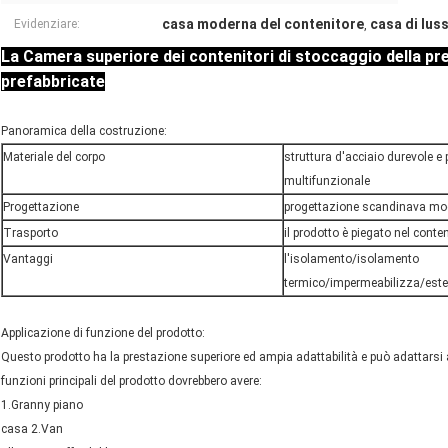
casa moderna del contenitore
casa di lus
Evidenziare:
,
La Camera superiore dei contenitori di stoccaggio della pre
prefabbricate
Panoramica della costruzione:
Materiale del corpo
struttura d'acciaio durevole e
multifunzionale
Progettazione
progettazione scandinava mo
Trasporto
il prodotto è piegato nel conte
Vantaggi
l'isolamento/isolamento
termico/impermeabilizza/esten
Applicazione di funzione del prodotto:
Questo prodotto ha la prestazione superiore ed ampia adattabilità e può adattarsi ai
funzioni principali del prodotto dovrebbero avere:
1.Granny piano
casa 2.Van