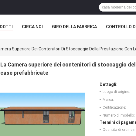
DOTTI
CIRCA NOI
GIRO DELLA FABBRICA
CONTROLLO DI
mera Superiore Dei Contenitori Di Stoccaggio Della Prestazione Con L
La Camera superiore dei contenitori di stoccaggio dell
case prefabbricate
Dettagli:
Luogo di origine:
Marca:
Certificazione:
Numero di modello:
Termini di pagame
Quantità di ordine 