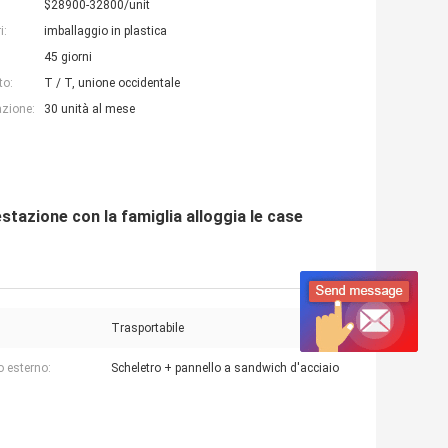
$28900-32800/unit
i:
imballaggio in plastica
45 giorni
to:
T / T, unione occidentale
azione:
30 unità al mese
stazione con la famiglia alloggia le case
Trasportabile
o esterno:
Scheletro + pannello a sandwich d'acciaio