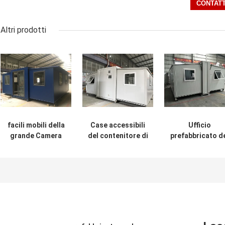
Altri prodotti
facili mobili della
Case accessibili
Ufficio
grande Camera
del contenitore di
prefabbricato d
estensibile del
OSLO ECO
sito della Came
contenitore di
dell'Africano,
estensibile del
20ft Oslo portano
case
contenitore
per il piano della
prefabbricate
dell'ufficio di
nonna
economiche
OSLO per gli
ingegneri