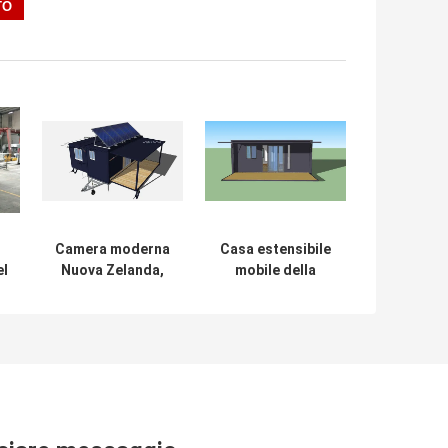
Camera moderna
Casa estensibile
el
Nuova Zelanda,
mobile della
ra
casa minuscola
spiaggia della
estensibile del
spiaggia 20ft
contenitore con
OSLO della
fuori dal sistema
Camera del
solare di griglia
contenitore con il
balcone