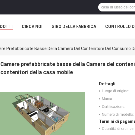
DOTTI
CIRCA NOI
GIRO DELLA FABBRICA
CONTROLLO DI
re Prefabbricate Basse Della Camera Del Contenitore Del Consumo Di E
Camere prefabbricate basse della Camera del contenit
contenitori della casa mobile
Dettagli:
Luogo di origine:
Marca:
Certificazione:
Numero di modello:
Termini di pagame
Quantità di ordine 