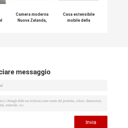
Camera moderna
Casa estensibile
el
Nuova Zelanda,
mobile della
ra
casa minuscola
spiaggia della
estensibile del
spiaggia 20ft
contenitore con
OSLO della
fuori dal sistema
Camera del
solare di griglia
contenitore con il
balcone
ciare messaggio