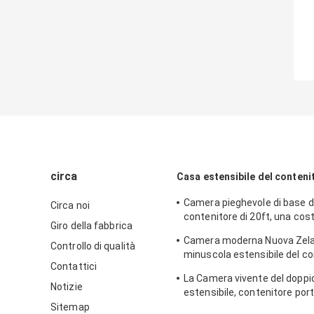
circa
Casa estensibile del conteni
Camera pieghevole di base d
Circa noi
contenitore di 20ft, una cos
Giro della fabbrica
portatile estensibile di 2 ca
Camera moderna Nuova Zela
Controllo di qualità
minuscola estensibile del co
Contattici
con fuori dal sistema solare d
La Camera vivente del doppi
Notizie
estensibile, contenitore porta
la norma australiana di 40ft
Sitemap