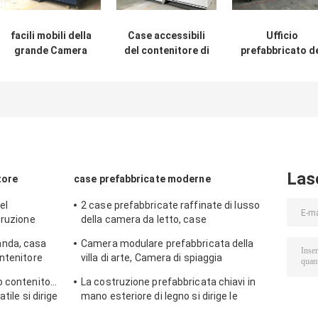
facili mobili della
Case accessibili
Ufficio
grande Camera
del contenitore di
prefabbricato d
estensibile del
OSLO ECO
sito della Came
contenitore di
dell'Africano,
estensibile del
20ft Oslo portano
case
contenitore
per il piano della
prefabbricate
dell'ufficio di
nonna
economiche
OSLO per gli
ingegneri
Las
tore
case prefabbricate moderne
el
2 case prefabbricate raffinate di lusso
truzione
della camera da letto, case
mere da letto
prefabbricate di lusso bianche con il
nda, casa
Camera modulare prefabbricata della
balcone
ntenitore
villa di arte, Camera di spiaggia
i griglia
impermeabile della località di soggiorno
o contenitore
La costruzione prefabbricata chiavi in
della Tailandia
tile si dirige
mano esteriore di legno si dirige le
Camere prefabbricate legname del