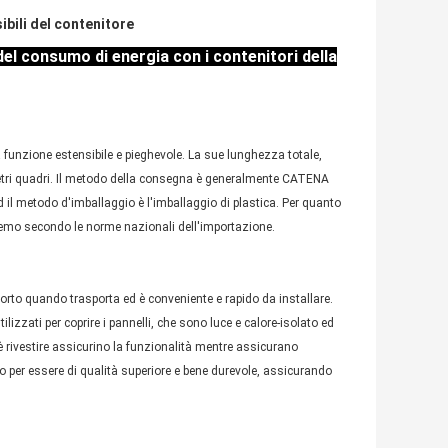
ibili del contenitore
l consumo di energia con i contenitori della
a funzione estensibile e pieghevole. La sue lunghezza totale,
etri quadri. Il metodo della consegna è generalmente CATENA
 il metodo d'imballaggio è l'imballaggio di plastica. Per quanto
teremo secondo le norme nazionali dell'importazione.
porto quando trasporta ed è conveniente e rapido da installare.
tilizzati per coprire i pannelli, che sono luce e calore-isolato ed
è rivestire assicurino la funzionalità mentre assicurano
ato per essere di qualità superiore e bene durevole, assicurando