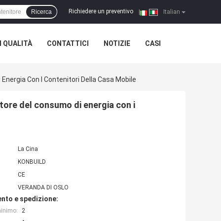
Richiedere un preventivo
Ricerca
|
Italian
 QUALITÀ
CONTATTICI
NOTIZIE
CASI
nergia Con I Contenitori Della Casa Mobile
ore del consumo di energia con i
La Cina
KONBUILD
CE
VERANDA DI OSLO
nto e spedizione:
minimo:
2