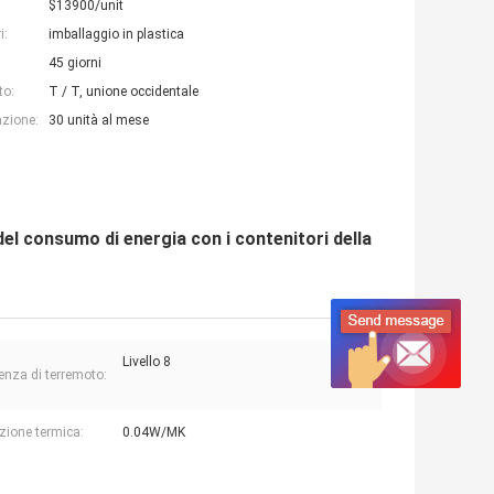
$13900/unit
i:
imballaggio in plastica
45 giorni
to:
T / T, unione occidentale
azione:
30 unità al mese
l consumo di energia con i contenitori della
Livello 8
enza di terremoto:
ione termica:
0.04W/MK