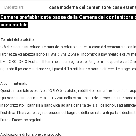
casa moderna del contenitore
case estens
Evidenziare:
,
Camere prefabbricate basse della Camera del contenitore de
casa mobile
Termini del prodotto:
Ciò che segue introduce i termini del prodotto di questa casa del contenitore con l
larghezza ed altezza sono 11.8M, 6.7M, 2.5M e l'ingombro a pavimento è di 79 m
DELL'OROLOGIO Foshan. Il termine di consegna è dei 45 giorni, il deposito è 50% ed
riguarda il potere e la pienezza, i paesi differenti hanno norme differenti e proget
Alcuni materiali:
Questo materiale evolutivo di OSLO è squisito, redditizio, comprime i costi di tras
Qui sono alcuni dei materiali utilizzati nella casa. I piatti della roccia di FRP sono u
insonorizzato. I pannelli a sandwich ad alta densità della silice sono usati affinch
l'estetica. L'hardware degli accessori del bagno e della serratura di porta è destin
l'uso e l'accesso regolari.
Applicazione di funzione del prodotto: