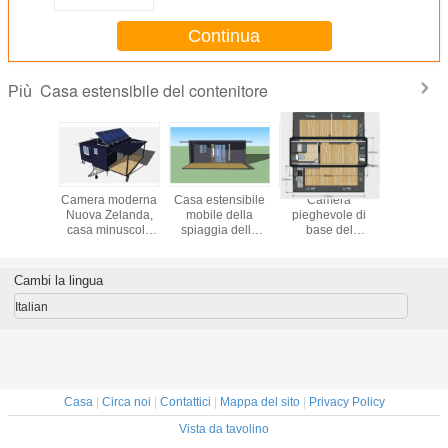
Continua
Casa estensibile del contenitore
Più
icio
Camera moderna
Casa estensibile
Camera
facili mobi
icato del
Nuova Zelanda,
mobile della
pieghevole di
grande 
la Camera
casa minuscola
spiaggia della
base del
estensibi
bile del
estensibile del
spiaggia 20ft
contenitore di 20ft,
contenitore
nitore
contenitore con
OSLO della
una costruzione
Oslo portan
ficio di
fuori dal sistema
Camera del
portatile
piano dell
Cambi la lingua
er gli
solare di griglia
contenitore con il
estensibile di 2
gneri
balcone
camere da letto
Italian
Casa
|
Circa noi
|
Contattici
|
Mappa del sito
|
Privacy Policy
Vista da tavolino