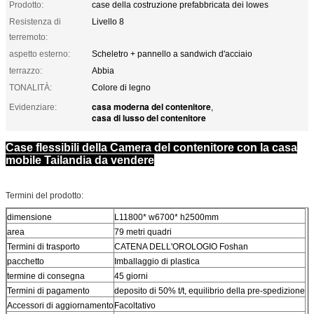
Prodotto:
case della costruzione prefabbricata dei lowes
Resistenza di
Livello 8
terremoto:
aspetto esterno:
Scheletro + pannello a sandwich d'acciaio
terrazzo:
Abbia
TONALITÀ:
Colore di legno
casa moderna del contenitore
Evidenziare:
,
casa di lusso del contenitore
Case flessibili della Camera del contenitore con la casa
mobile Tailandia da vendere
Termini del prodotto:
dimensione
L11800* w6700* h2500mm
area
79 metri quadri
Termini di trasporto
CATENA DELL'OROLOGIO Foshan
pacchetto
Imballaggio di plastica
termine di consegna
45 giorni
Termini di pagamento
deposito di 50% t/t, equilibrio della pre-spedizione
Accessori di aggiornamento
Facoltativo