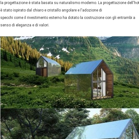
la progettazione è stata basata su naturalismo moderno. La progettazione dell'hot
è stato ispirato dal chiaro e cristallo angolare e l'adozione di
specchi come il rivestimento esterno ha dotato la costruzione con gli entrambi a
senso di eleganza e di valori.