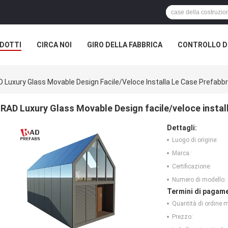
DOTTI
CIRCA NOI
GIRO DELLA FABBRICA
CONTROLLO DI
 Luxury Glass Movable Design Facile/veloce Installa Le Case Prefabbr
RAD Luxury Glass Movable Design facile/veloce install
Dettagli:
Luogo di origine:
Marca:
Certificazione:
Numero di modello:
Termini di pagame
Quantità di ordine 
Prezzo: