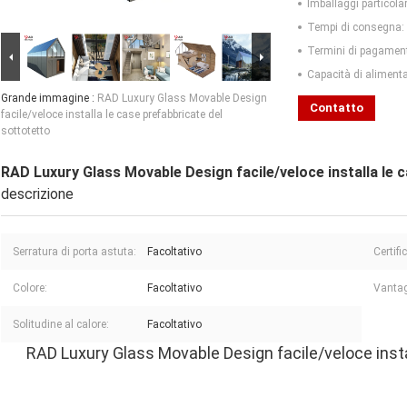
Imballaggi particolar
Tempi di consegna:
Termini di pagamen
Capacità di aliment
Grande immagine :
RAD Luxury Glass Movable Design
Contatto
facile/veloce installa le case prefabbricate del
sottotetto
RAD Luxury Glass Movable Design facile/veloce installa le 
descrizione
Serratura di porta astuta:
Facoltativo
Certifi
Colore:
Facoltativo
Vantag
Solitudine al calore:
Facoltativo
RAD Luxury Glass Movable Design facile/veloce insta