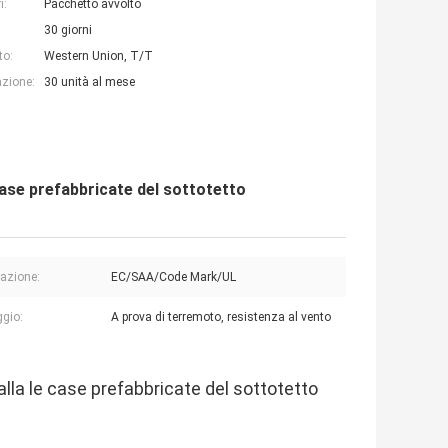
i:
Pacchetto avvolto
30 giorni
to:
Western Union, T/T
azione:
30 unità al mese
case prefabbricate del sottotetto
cazione:
EC/SAA/Code Mark/UL
gio:
A prova di terremoto, resistenza al vento
lla le case prefabbricate del sottotetto