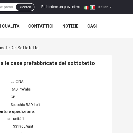
Richiedere un preventivo
Ricerca
|
Italian
 QUALITÀ
CONTATTICI
NOTIZIE
CASI
icate Del Sottotetto
a le case prefabbricate del sottotetto
La CINA
RAD Prefabs
GB
Specchio RAD Loft
nto e spedizione:
minimo:
unità 1
$31900/unit