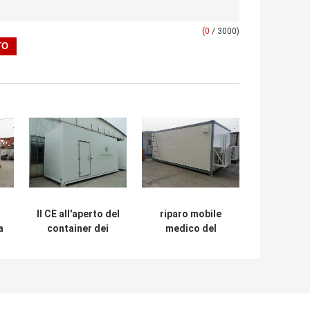
(
0
/ 3000)
Il CE all'aperto del
riparo mobile
a
container dei
medico del
 i
ripari/10ft
motore
dell'attrezzatura
dell'attrezzatura
delle
40ft/di 20ft del
ni
COSTRUZIONI
contenitore
PREFABBRICATE
all'aperto dei