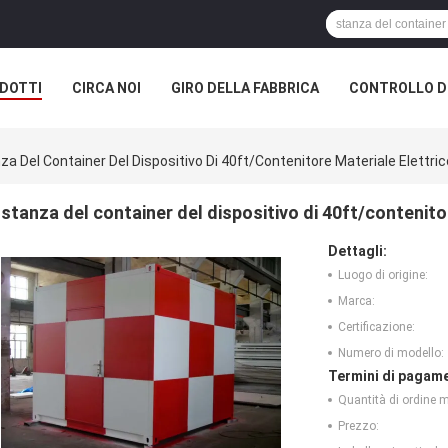
DOTTI
CIRCA NOI
GIRO DELLA FABBRICA
CONTROLLO DI
za Del Container Del Dispositivo Di 40ft/contenitore Materiale Elettric
stanza del container del dispositivo di 40ft/contenito
Dettagli:
Luogo di origine:
Marca:
Certificazione:
Numero di modello:
Termini di pagame
Quantità di ordine 
Prezzo: