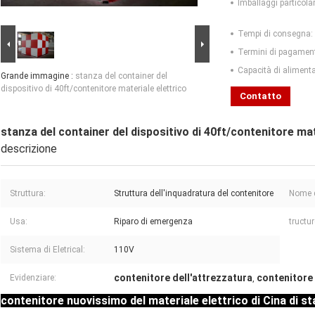
Imballaggi particolar
Tempi di consegna:
Termini di pagamen
Capacità di aliment
Grande immagine :
stanza del container del
dispositivo di 40ft/contenitore materiale elettrico
Contatto
stanza del container del dispositivo di 40ft/contenitore mat
descrizione
Struttura:
Struttura dell'inquadratura del contenitore
Nome d
Usa:
Riparo di emergenza
tructur
Sistema di Eletrical:
110V
contenitore dell'attrezzatura
contenitore 
Evidenziare:
,
contenitore nuovissimo del materiale elettrico di Cina di st