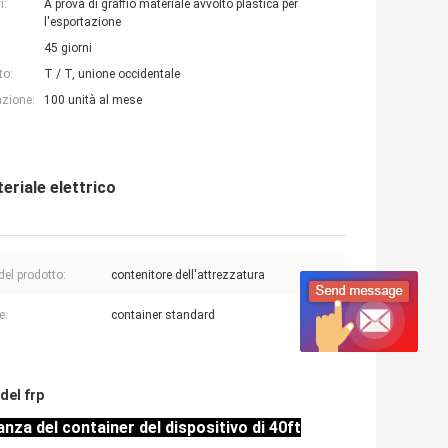
i:
A prova di graffio materiale avvolto plastica per
l'esportazione
45 giorni
to:
T / T, unione occidentale
azione:
100 unità al mese
eriale elettrico
el prodotto:
contenitore dell'attrezzatura
e:
container standard
del frp
anza del container del dispositivo di 40ft