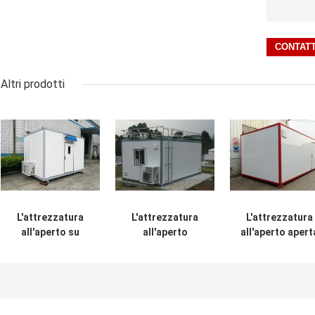
Altri prodotti
L'attrezzatura
L'attrezzatura
L'attrezzatura
all'aperto su
all'aperto
all'aperto apert
ordinazione
impermeabile
della cima ripara
ripara il
ripara il riparo
mezzi di
contenitore 20ft
mobile del
trasporto di
di FRP 40ft a più
contenitore su
medie dimensio
piani con CA di
misura colore