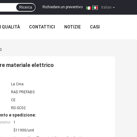
Richiedere un preventivo
Ricerca
|
Italian
 QUALITÀ
CONTATTICI
NOTIZIE
CASI
o
re materiale elettrico
La Cina
RAD PREFABS
CE
RD-SC02
nto e spedizione:
minimo:
1
$11900/unit